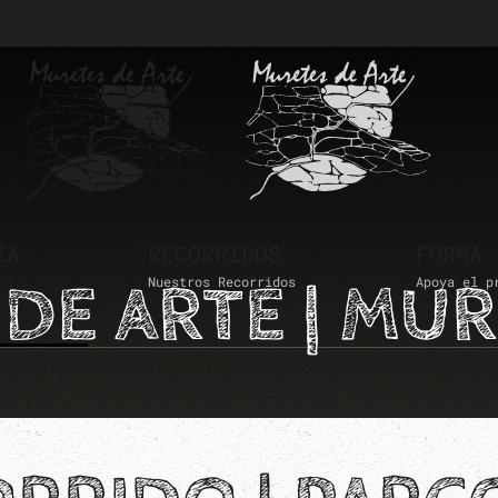
IA
RECORRIDOS
FORMA 
DE ARTE | MUR
ía
Nuestros Recorridos
Apoya el p
ones
ro