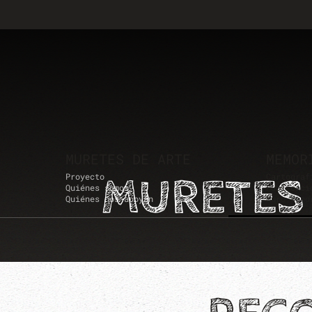
Skip to main content
MURETES DE ARTE
MEMOR
MURETES 
Proyecto
Cartograf
Quiénes somos
Publicaci
Quiénes nos apoyan
Muro sono