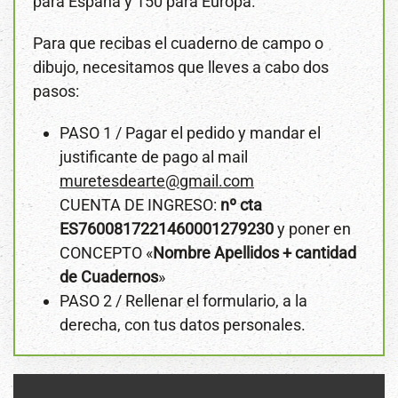
para España y 150 para Europa.
Para que recibas el cuaderno de campo o
dibujo, necesitamos que lleves a cabo dos
pasos:
PASO 1 / Pagar el pedido y mandar el
justificante de pago al mail
muretesdearte@gmail.com
CUENTA DE INGRESO:
nº cta
ES7600817221460001279230
y poner en
CONCEPTO «
Nombre Apellidos + cantidad
de Cuadernos
»
PASO 2 / Rellenar el formulario, a la
derecha, con tus datos personales.