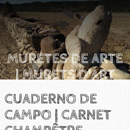
Skip to main content
MURETES DE ARTE
| MURETS D'ART
CUADERNO DE
CAMPO | CARNET