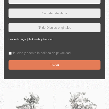
Leer Aviso legal | Política de privacidad
He leido y acepto la política de privacidad
Aceptación
*
Enviar
reCAPTCHA
*