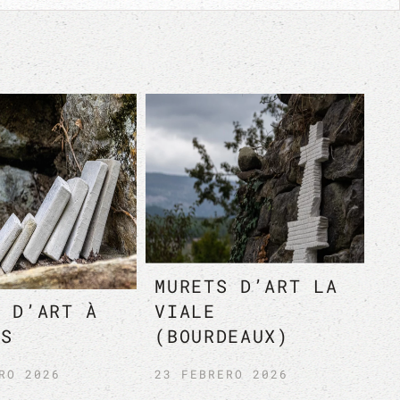
CASBAS DE HUESCA
YA DE HUESCA
- HOYA DE HUESCA
UENO Y NOCITO
(SIESO DE
SAN ÚRBEZ)
HUESCA)
JULIO 2024
19 JULIO 2024