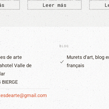
er más
Leer más
BLOG
es de arte
Murets d'art, blog e
ahotel Valle de
français
lar
4 BIERGE
tesdearte@gmail.com