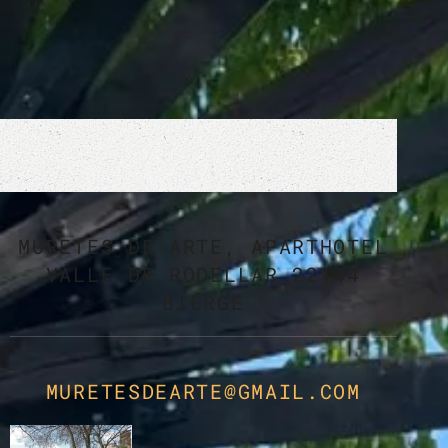
MURETES DE ARTE, APARTHOTEL
VALLE DE RODELLAR 22144
BIERGE
MURETESDEARTE@GMAIL.COM