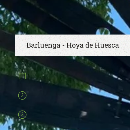
HOME
RECORRIDOS
BARLUENGA - HOYA DE H
Barluenga - Hoya de Huesca
Fecha Recorridos:
ABRIL 2025
Actuaciones:
2025 BARLUENGA
Nombre del recorrido:
Recorrido de Muret