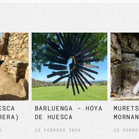
ANO - HOYA
HO
SCA (EL
MURETS D’ART
(N
)
ANCIZAN - GUCHEN
/ 
BRE 2024
28 JULIO 2024
19 