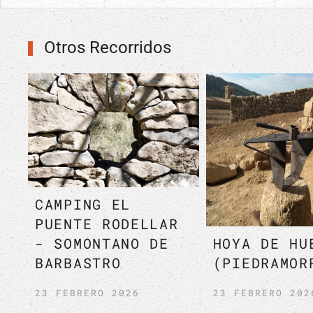
Otros Recorridos
T LA
LOPORZ
MURETS D’ART
DE HUE
VIELLE-AURE
VIÑEDO
17 SEPTIEMBRE 2025
11 DICIEM