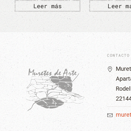
s
Leer más
Le
CONTACTO
Muret
Apart
Rodel
2214
mure